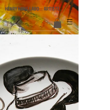
HENRY HANG LABO
ARTISTE .
...