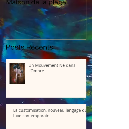
Maison de la plage
Qui suis je?
Posts Récents
Un Mouvement Né dans
l'Ombre...
La customisation, nouveau langage du
luxe contemporain