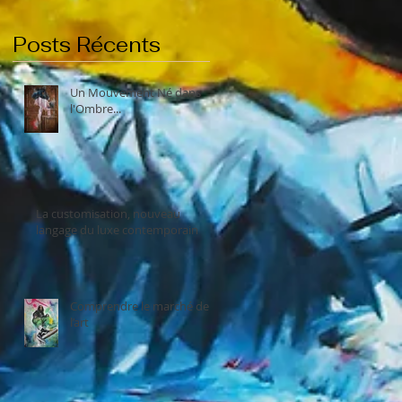
Posts Récents
Un Mouvement Né dans
l'Ombre...
La customisation, nouveau
langage du luxe contemporain
Comprendre le marché de
l’art