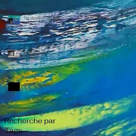
1er diplôme hip hop
L’ESSENTIEL.....
Interview radio
Recherche par
Tags