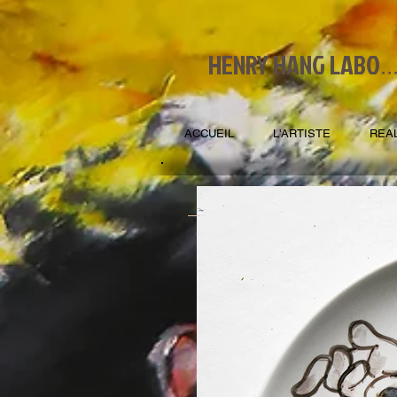
HENRY HANG LABO
..
ACCUEIL
L'ARTISTE
REA