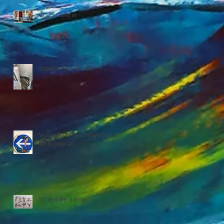
Ô125 Galerie
Espace H.culture.L
Ventes aux enchères urban
art& pop art
50 ans de danse