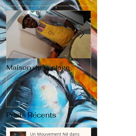
Maison de la plage
Qui suis je?
Posts Récents
Un Mouvement Né dans