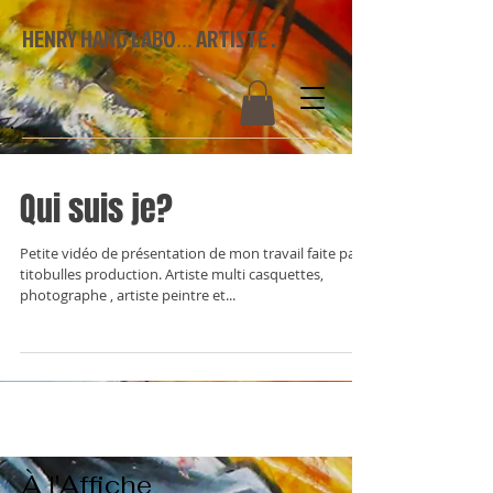
HENRY HANG LABO
ARTISTE .
...
Qui suis je?
Petite vidéo de présentation de mon travail faite par
titobulles production. Artiste multi casquettes,
photographe , artiste peintre et...
À l'Affiche