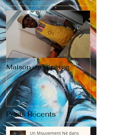
Maison de la plage
Qui suis je?
Posts Récents
Un Mouvement Né dans