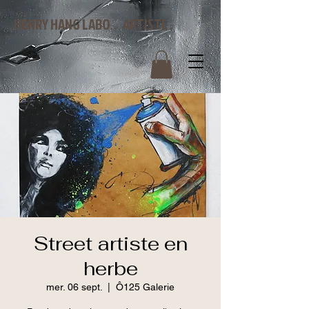
HENRY HANG LABO
ARTISTE .
...
Street artiste en
herbe
mer. 06 sept.
  |  
Ô125 Galerie