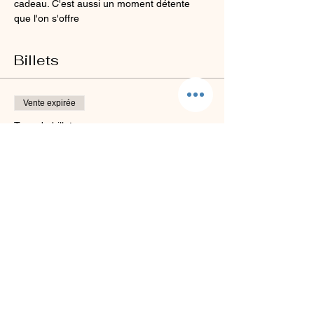
cadeau. C'est aussi un moment détente 
que l'on s'offre 
Billets
Vente expirée
Type de billet
Street artiste en herbe
Plus d'info
Prix
40,00 €