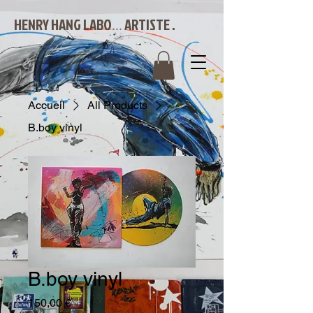
HENRY HANG LABO
ARTISTE .
...
Accueil
All Products
B.boy vinyl
B.boy vinyl
Prix
150,00 €