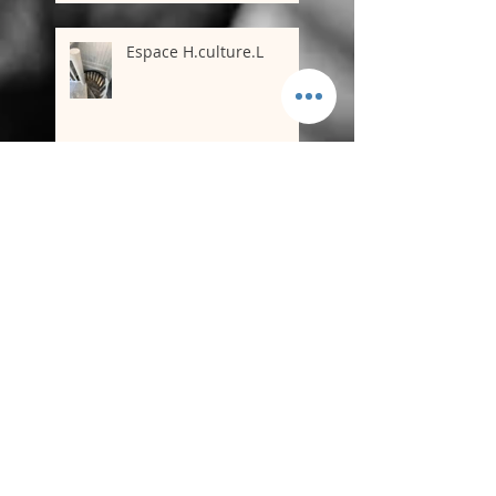
Espace H.culture.L
Ventes aux enchères
urban art& pop art
50 ans de danse
1er diplôme hip hop