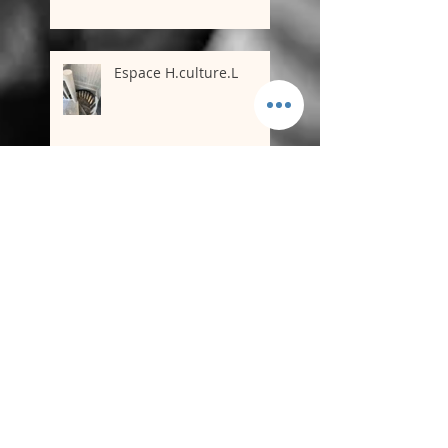
Espace H.culture.L
Ventes aux enchères
urban art& pop art
50 ans de danse
1er diplôme hip hop