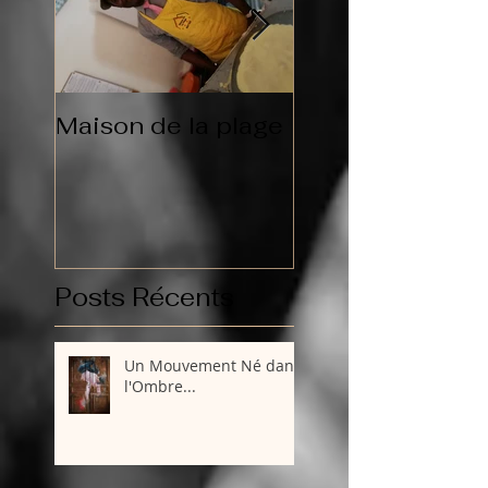
Maison de la plage
Qui suis je?
Posts Récents
Un Mouvement Né dans
l'Ombre...